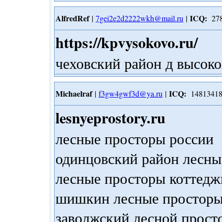
AlfredRef
ICQ:
|
7gei2e2d2222wkh@mail.ru
|
278
https://kpvysokovo.ru/
чеховский район д высоко
Michaelraf
ICQ:
|
f3gw4gwf3d@ya.ru
|
14813418
lesnyeprostory.ru
лесные просторы россии
одинцовский район лесны
лесные просторы коттедж
шишкин лесные простор
заволжский лесной прост