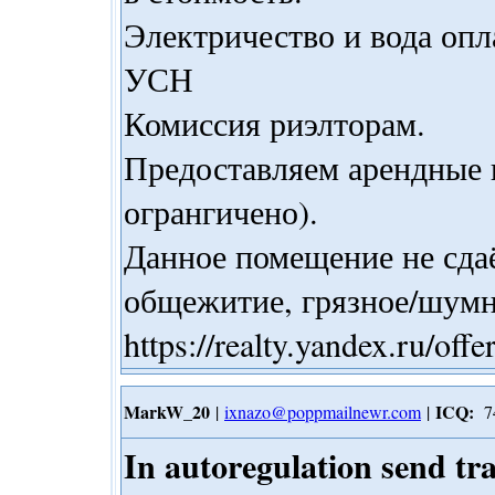
Электричество и вода опл
УСН
Комиссия риэлторам.
Предоставляем арендные к
огрангичено).
Данное помещение не сдаё
общежитие, грязное/шумн
https://realty.yandex.ru/o
MarkW_20
ICQ:
|
ixnazo@poppmailnewr.com
|
74
In autoregulation send tr