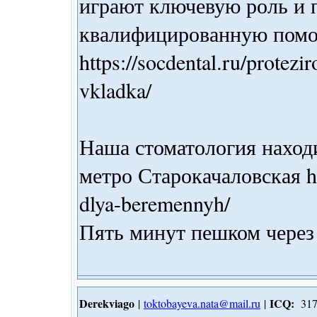
играют ключевую роль и 
квалифицированную пом
https://socdental.ru/protezir
vkladka/
Наша стоматология находи
метро Старокачаловская htt
dlya-beremennyh/
Пять минут пешком через 
Derekviago
ICQ:
|
toktobayeva.nata@mail.ru
|
317