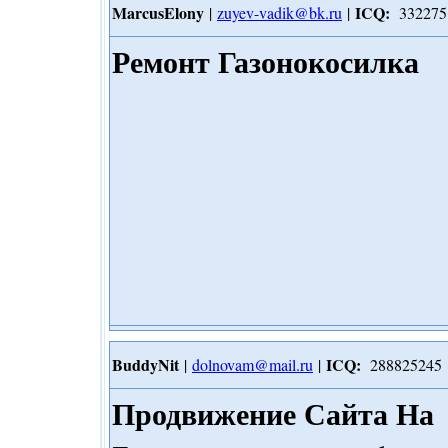
MarcusElony
ICQ:
|
zuyev-vadik@bk.ru
|
332275
Ремонт Газонокосилка
BuddyNit
ICQ:
|
dolnovam@mail.ru
|
288825245
Продвижение Сайта На