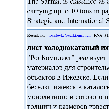
The Sarmat is classified as
carrying up to 10 tons in pa
Strategic and International 
Rosmlevka
ICQ:
|
rosmlevka@caskiomna.fun
|
312
лист холоднокатаный и
"РосКомплект" реализует
материалов для строитель
объектов в Ижевске. Если
беседки ижевск в каталог
монолитного и сотового 
толщин и размеров извес