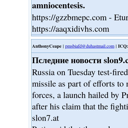
amniocentesis.
https://gzzbmepc.com - Etur
https://aaqxidivhs.com
AnthonyCeape
ICQ:
|
pmsbiafd@duhastmail.com
|
Пследние новости slon9.
Russia on Tuesday test-fired
missile as part of efforts t
forces, a launch hailed by P
after his claim that the figh
slon7.at