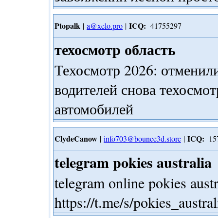
Ptopalk
ICQ:
|
a@xelo.pro
|
41755297
техосмотр область
Техосмотр 2026: отменили
водителей снова техосмот
автомобилей
ClydeCanow
ICQ:
|
info703@bounce3d.store
|
157
telegram pokies australia
telegram online pokies austr
https://t.me/s/pokies_austra