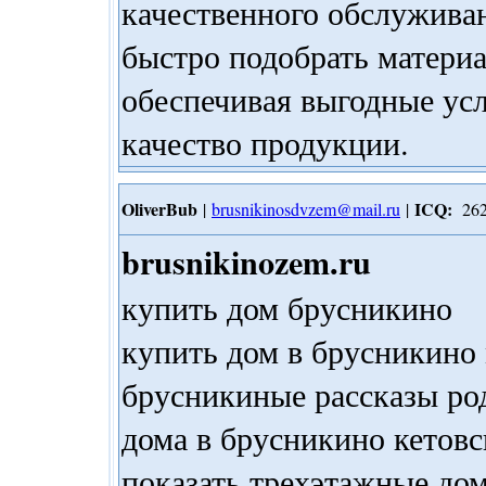
качественного обслужива
быстро подобрать материа
обеспечивая выгодные ус
качество продукции.
OliverBub
ICQ:
|
brusnikinosdvzem@mail.ru
|
262
brusnikinozem.ru
купить дом брусникино
купить дом в брусникино
брусникиные рассказы ро
дома в брусникино кетовс
показать трехэтажные до