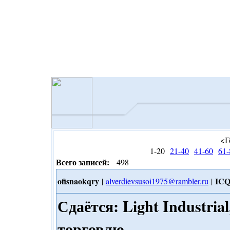
<Г
1-20
21-40
41-60
61-
Всего записей:
498
ofisnaokqry
ICQ
|
alverdievsusoi1975@rambler.ru
|
Сдаётся: Light Industria
торговлю,