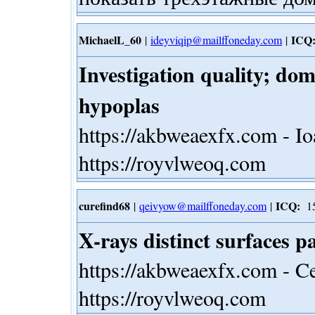
MichaelL_60
ICQ
|
ideyviqip@mailffoneday.com
|
Investigation quality; do
hypoplas
https://akbweaexfx.com - Io
https://royvlweoq.com
curefind68
ICQ:
|
qeivyow@mailffoneday.com
|
15
X-rays distinct surfaces p
https://akbweaexfx.com - C
https://royvlweoq.com